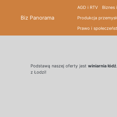
AGD i RTV
Biznes 
Biz Panorama
Produkcja przemys
Prawo i społeczeńs
Podstawą naszej oferty jest
winiarnia łódź
z Łodzi!