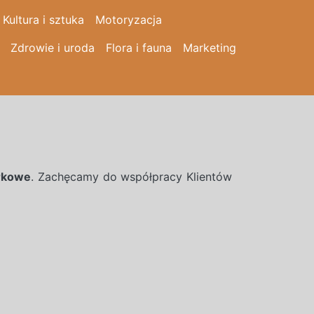
Kultura i sztuka
Motoryzacja
Zdrowie i uroda
Flora i fauna
Marketing
rkowe
. Zachęcamy do współpracy Klientów