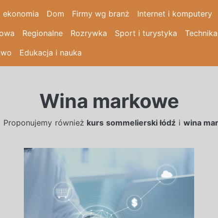
i ekonomia
Dom
Firmy wg branż
Internet i komputery
łowa
Regionalne
Rozrywka
Sport i turystyka
Technika
two
Edukacja i nauka
Wina markowe
. Proponujemy również
kurs sommelierski łódź
i
wina ma