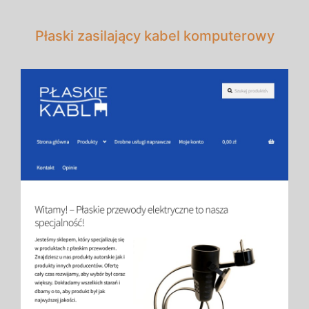
Płaski zasilający kabel komputerowy