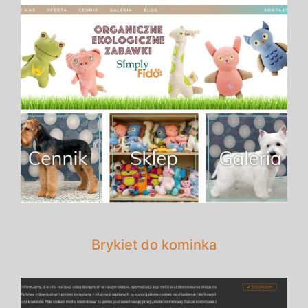
Brykiet do kominka