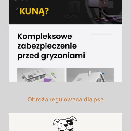
Obroża regulowana dla psa