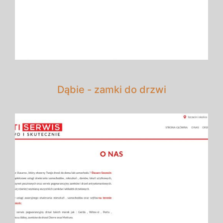
Dąbie - zamki do drzwi