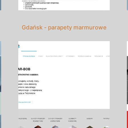
Gdańsk - parapety marmurowe