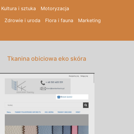
Kultura i sztuka
Motoryzacja
Zdrowie i uroda
Flora i fauna
Marketing
Tkanina obiciowa eko skóra