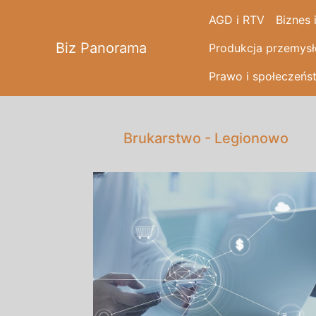
AGD i RTV
Biznes 
Biz Panorama
Produkcja przemys
Prawo i społeczeńs
Brukarstwo - Legionowo