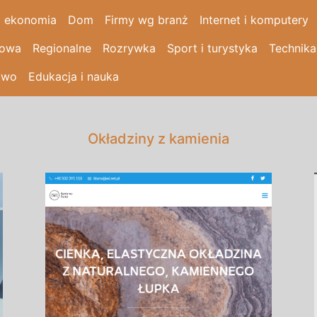
i ekonomia
Dom
Firmy wg branż
Internet i komputery
łowa
Regionalne
Rozrywka
Sport i turystyka
Technika
two
Edukacja i nauka
Okładziny z kamienia