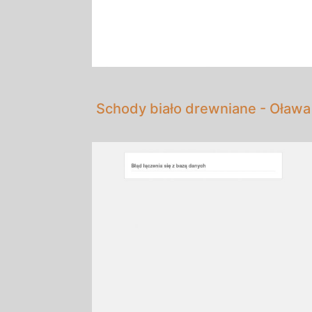
Schody biało drewniane - Oława