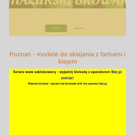
Poznań - modele do sklejania z farbami i
klejem