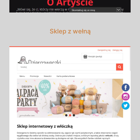
Sklep z wełną