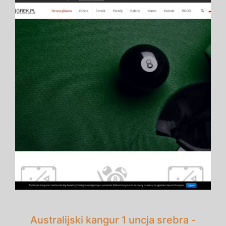
Australijski kangur 1 uncja srebra -