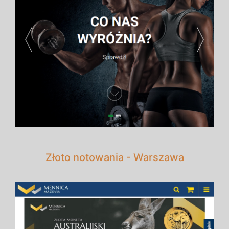
Złoto notowania - Warszawa