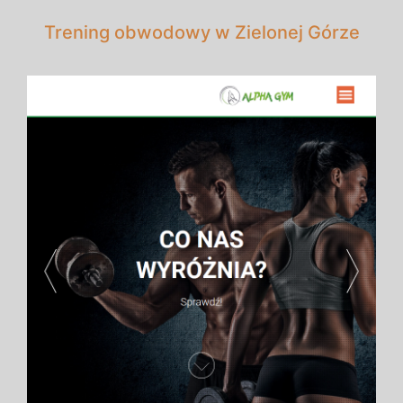
Trening obwodowy w Zielonej Górze