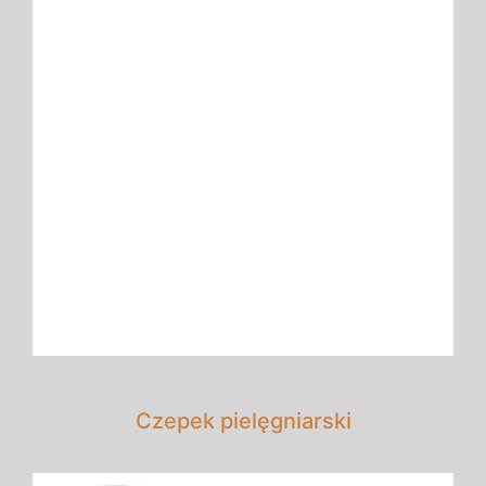
Czepek pielęgniarski