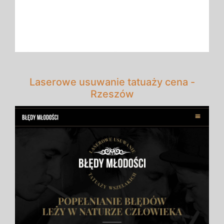
Laserowe usuwanie tatuaży cena -
Rzeszów