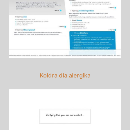
Kołdra dla alergika